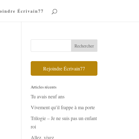
oindre Écrivain77
Rejoindre Écrivain77
Articles récents
Tu avais neuf ans
Vivement qu’il frappe à ma porte
Trilogie – Je ne suis pas un enfant
roi
Allez, vivez