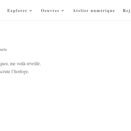
Explorer
Oeuvres
Atelier numérique
Rej
ourte
uoi, me voilà réveillé.
scrute l’horloge.