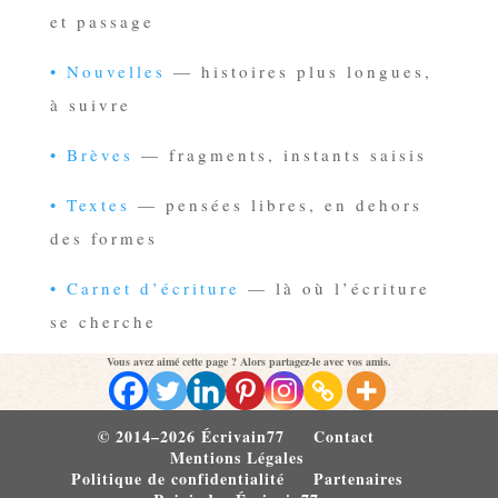
et passage
• Nouvelles
— histoires plus longues,
à suivre
• Brèves
— fragments, instants saisis
• Textes
— pensées libres, en dehors
des formes
• Carnet d’écriture
— là où l’écriture
se cherche
Vous avez aimé cette page ? Alors partagez-le avec vos amis.
© 2014–2026 Écrivain77
Contact
Mentions Légales
Politique de confidentialité
Partenaires