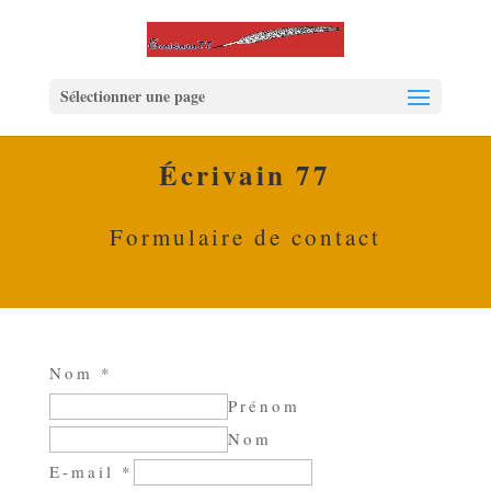
Sélectionner une page
Écrivain 77
Formulaire de contact
Nom
*
Prénom
Nom
E-mail
*