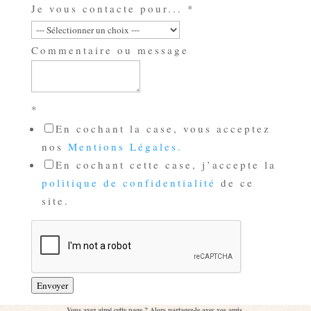
Je vous contacte pour...
*
Commentaire ou message
p
*
En cochant la case, vous acceptez
o
nos
Mentions Légales.
u
En cochant cette case, j’accepte la
r
politique de confidentialité
de ce
.
site.
.
.
m
e
Envoyer
s
Vous avez aimé cette page ? Alors partagez-le avec vos amis.