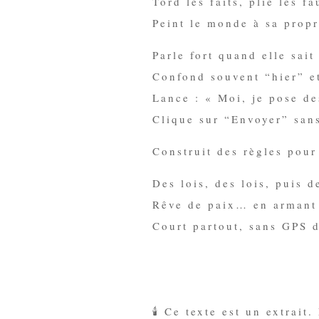
Tord les faits, plie les fa
Peint le monde à sa propr
Parle fort quand elle sait
Confond souvent “hier” e
Lance : « Moi, je pose de
Clique sur “Envoyer” sans
Construit des règles pour
Des lois, des lois, puis d
Rêve de paix… en armant
Court partout, sans GPS d
🕯️ Ce texte est un extrai