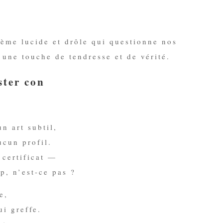
ème lucide et drôle qui questionne nos
une touche de tendresse et de vérité.
ster con
n art subtil,
ucun profil.
 certificat —
p, n’est-ce pas ?
e,
ui greffe.