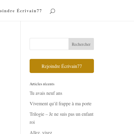
oindre Écrivain77
Rejoindre Écrivain77
Articles récents
Tu avais neuf ans
Vivement qu’il frappe à ma porte
Trilogie – Je ne suis pas un enfant
roi
Allez, vivez