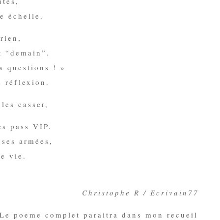
utes,
e échelle.
 rien,
t “demain”.
s questions ! »
 réflexion.
 les casser,
es pass VIP.
 ses armées,
e vie.
Christophe R / Ecrivain77
t. Le poeme complet paraitra dans mon recueil