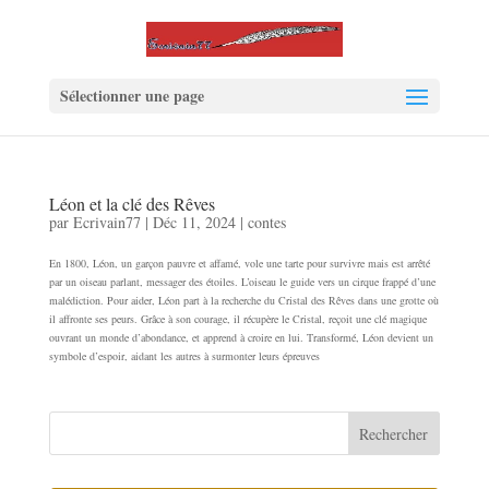
Sélectionner une page
Léon et la clé des Rêves
par
Ecrivain77
|
Déc 11, 2024
|
contes
En 1800, Léon, un garçon pauvre et affamé, vole une tarte pour survivre mais est arrêté
par un oiseau parlant, messager des étoiles. L’oiseau le guide vers un cirque frappé d’une
malédiction. Pour aider, Léon part à la recherche du Cristal des Rêves dans une grotte où
il affronte ses peurs. Grâce à son courage, il récupère le Cristal, reçoit une clé magique
ouvrant un monde d’abondance, et apprend à croire en lui. Transformé, Léon devient un
symbole d’espoir, aidant les autres à surmonter leurs épreuves