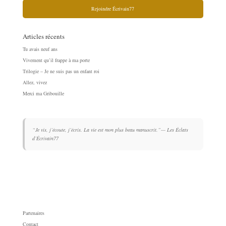
Rejoindre Écrivain77
Articles récents
Tu avais neuf ans
Vivement qu’il frappe à ma porte
Trilogie – Je ne suis pas un enfant roi
Allez, vivez
Merci ma Gribouille
“Je vis, j’écoute, j’écris. La vie est mon plus beau manuscrit.”
— Les Éclats
d’Écrivain77
Partenaires
Contact