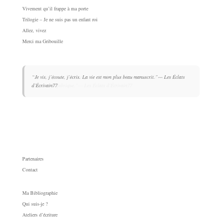
Vivement qu’il frappe à ma porte
Trilogie – Je ne suis pas un enfant roi
Allez, vivez
Merci ma Gribouille
“Je vis, j’écoute, j’écris. La vie est mon plus beau manuscrit.”
“Ce n’est pas le bonheur qu’on cherche. C’est la capacité à le reconnaître
— Les Éclats
d’Écrivain77
quand on le fabrique.”
— Les Éclats d’Écrivain77
Partenaires
Contact
Ma Bibliographie
Qui suis-je ?
Ateliers d’écriture