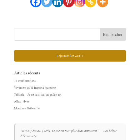
Rejoindre Écrivain77
Articles récents
Tu avais neuf ans
Vivement qu’il frappe à ma porte
Trilogie – Je ne suis pas un enfant roi
Allez, vivez
Merci ma Gribouille
“Je vis, j’écoute, j’écris. La vie est mon plus beau manuscrit.”
“Ce n’est pas le bonheur qu’on cherche. C’est la capacité à le reconnaître
— Les Éclats
d’Écrivain77
quand on le fabrique.”
— Les Éclats d’Écrivain77