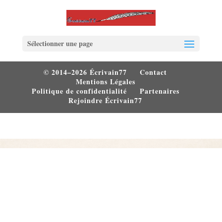
Sélectionner une page
© 2014–2026 Écrivain77
Contact
Mentions Légales
Politique de confidentialité
Partenaires
Rejoindre Écrivain77
Elegant Themes
WordPress
Design de
| Propulsé par