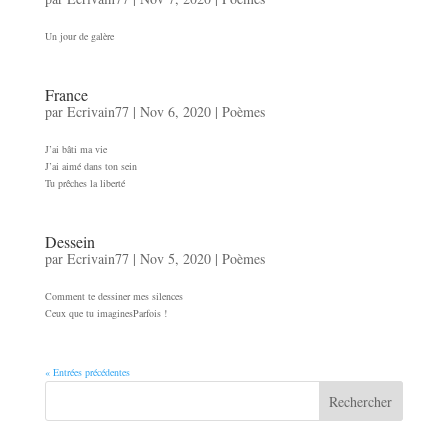
Un jour de galère
France
par
Ecrivain77
|
Nov 6, 2020
|
Poèmes
J’ai bâti ma vie
J’ai aimé dans ton sein
Tu prêches la liberté
Dessein
par
Ecrivain77
|
Nov 5, 2020
|
Poèmes
Comment te dessiner mes silences
Ceux que tu imaginesParfois !
« Entrées précédentes