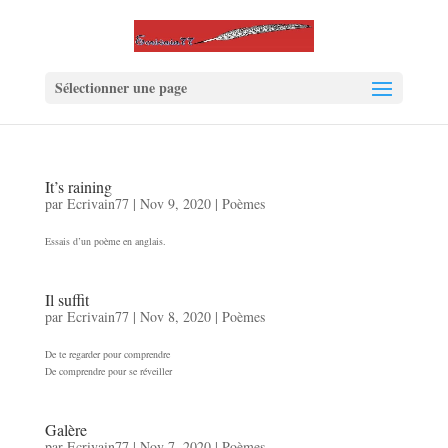
Sélectionner une page
It’s raining
par
Ecrivain77
|
Nov 9, 2020
|
Poèmes
Essais d’un poème en anglais.
Il suffit
par
Ecrivain77
|
Nov 8, 2020
|
Poèmes
De te regarder pour comprendre
De comprendre pour se réveiller
Galère
par
Ecrivain77
|
Nov 7, 2020
|
Poèmes