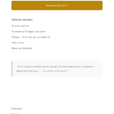
Rejoindre Écrivain77
Articles récents
Tu avais neuf ans
Vivement qu’il frappe à ma porte
Trilogie – Je ne suis pas un enfant roi
Allez, vivez
Merci ma Gribouille
“Je vis, j’écoute, j’écris. La vie est mon plus beau manuscrit.”
“Ce n’est pas le bonheur qu’on cherche. C’est la capacité à le reconnaître
— Les Éclats
d’Écrivain77
quand on le fabrique.”
— Les Éclats d’Écrivain77
Partenaires